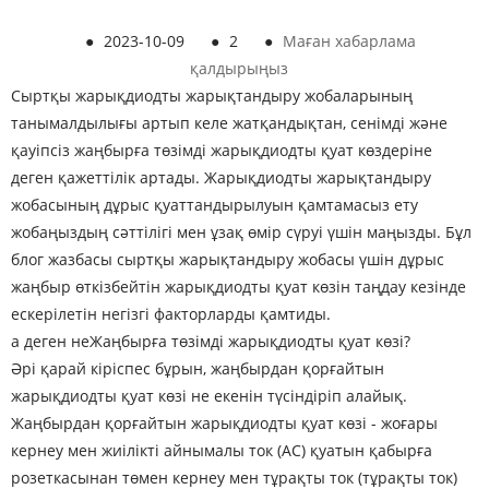
●
2023-10-09
●
2
●
Маған хабарлама
қалдырыңыз
Сыртқы жарықдиодты жарықтандыру жобаларының
танымалдылығы артып келе жатқандықтан, сенімді және
қауіпсіз жаңбырға төзімді жарықдиодты қуат көздеріне
деген қажеттілік артады. Жарықдиодты жарықтандыру
жобасының дұрыс қуаттандырылуын қамтамасыз ету
жобаңыздың сәттілігі мен ұзақ өмір сүруі үшін маңызды. Бұл
блог жазбасы сыртқы жарықтандыру жобасы үшін дұрыс
жаңбыр өткізбейтін жарықдиодты қуат көзін таңдау кезінде
ескерілетін негізгі факторларды қамтиды.
а деген не
Жаңбырға төзімді жарықдиодты қуат көзі
?
Әрі қарай кіріспес бұрын, жаңбырдан қорғайтын
жарықдиодты қуат көзі не екенін түсіндіріп алайық.
Жаңбырдан қорғайтын жарықдиодты қуат көзі - жоғары
кернеу мен жиілікті айнымалы ток (AC) қуатын қабырға
розеткасынан төмен кернеу мен тұрақты ток (тұрақты ток)