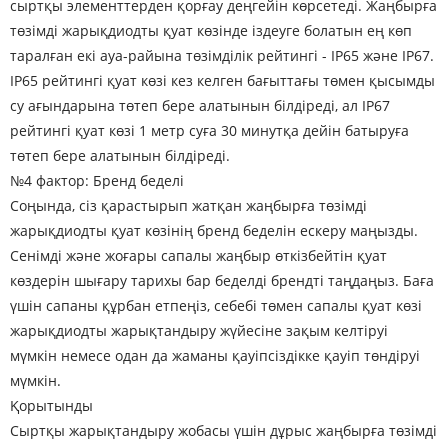
сыртқы элементтерден қорғау деңгейін көрсетеді. Жаңбырға
төзімді жарықдиодты қуат көзінде іздеуге болатын ең көп
таралған екі ауа-райына төзімділік рейтингі - IP65 және IP67.
IP65 рейтингі қуат көзі кез келген бағыттағы төмен қысымды
су ағындарына төтеп бере алатынын білдіреді, ал IP67
рейтингі қуат көзі 1 метр суға 30 минутқа дейін батыруға
төтеп бере алатынын білдіреді.
№4 фактор: Бренд беделі
Соңында, сіз қарастырып жатқан жаңбырға төзімді
жарықдиодты қуат көзінің бренд беделін ескеру маңызды.
Сенімді және жоғары сапалы жаңбыр өткізбейтін қуат
көздерін шығару тарихы бар беделді брендті таңдаңыз. Баға
үшін сапаны құрбан етпеңіз, себебі төмен сапалы қуат көзі
жарықдиодты жарықтандыру жүйесіне зақым келтіруі
мүмкін немесе одан да жаманы қауіпсіздікке қауіп төндіруі
мүмкін.
Қорытынды
Сыртқы жарықтандыру жобасы үшін дұрыс жаңбырға төзімді