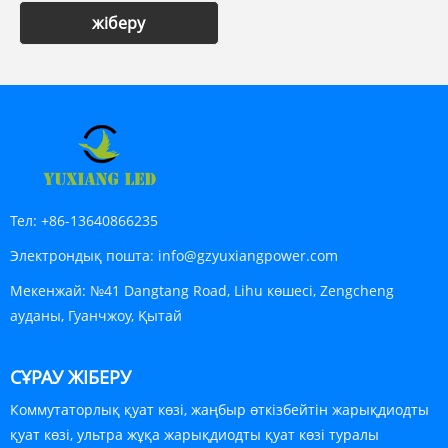
жіберу
Тел:
+86-13640866235
Электрондық пошта:
info@gzyuxiangpower.com
Мекенжай:
№41 Dangtang Road, Lihu көшесі, Zengcheng
ауданы, Гуанчжоу, Қытай
СҰРАУ ЖІБЕРУ
Коммутаторлық қуат көзі, жаңбыр өткізбейтін жарықдиодты
қуат көзі, ультра жұқа жарықдиодты қуат көзі туралы