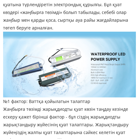
қуатына түрлендіретін электрондық құрылғы. Бұл қуат
көздері «жаңбырға төзімді» болып табылады, себебі олар
жаңбыр мен қарды қоса, сыртқы ауа райы жағдайларына
төтеп беруге арналған.
№1 фактор: Ваттқа қойылатын талаптар
Жаңбырға төзімді жарықдиодты қуат көзін таңдау кезінде
ескеру қажет бірінші фактор - бұл сіздің жарықдиодты
жарықтандыру жүйесінің қуат талаптары. Жарықтандыру
жүйеңіздің жалпы қуат талаптарына сәйкес келетін қуат