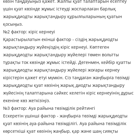
көзін таңдауыңыз қажет. Жалпы қуат талаптарын есептеу
үшін қуат көзінде жұмыс істеуді жоспарлаған барлық
жарықдиодты жарықтандыру құрылғыларының қуатын
қосыңыз.
№2 фактор: кіріс кернеуі
Қарастырылатын екінші фактор - сіздің жарықдиодты
жарықтандыру жүйеңіздің кіріс кернеуі. Көптеген
жарықдиодты жарықтандыру жүйелері төмен вольтты
тұрақты ток көзінде жұмыс істейді. Дегенмен, кейбір қуатты
жарықдиодты жарықтандыру жүйелері жоғары кернеу
кірістерін қажет етуі мүмкін. Сіз таңдаған жаңбырға төзімді
жарықдиодты қуат көзінің жарық диодты жарықтандыру
жүйесінің талаптарына сәйкес келетін кіріс кернеуінің дұрыс
екеніне көз жеткізіңіз.
№3 фактор: Ауа райына төзімділік рейтингі
Ескеретін үшінші фактор - жаңбырға төзімді жарықдиодты
қуат көзінің ауа-райына төзімділігі. Ауа райына төзімділік
көрсеткіші қуат көзінің жаңбыр, қар және шаң сияқты