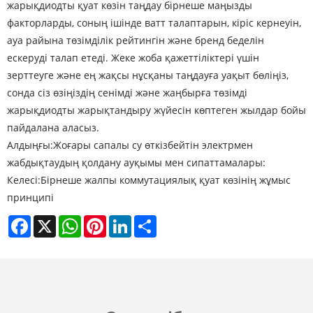
жарықдиодты қуат көзін таңдау бірнеше маңызды
факторларды, соның ішінде ватт талаптарын, кіріс кернеуін,
ауа райына төзімділік рейтингін және бренд беделін
ескеруді талап етеді. Жеке жоба қажеттіліктері үшін
зерттеуге және ең жақсы нұсқаны таңдауға уақыт бөліңіз,
сонда сіз өзіңіздің сенімді және жаңбырға төзімді
жарықдиодты жарықтандыру жүйесін көптеген жылдар бойы
пайдалана аласыз.
Алдыңғы:
Жоғары сапалы су өткізбейтін электрмен
жабдықтаудың қолдану ауқымы мен сипаттамалары:
Келесі:
Бірнеше жалпы коммутациялық қуат көзінің жұмыс
принципі
Facebook
X
WhatsApp
Pinterest
LinkedIn
Share