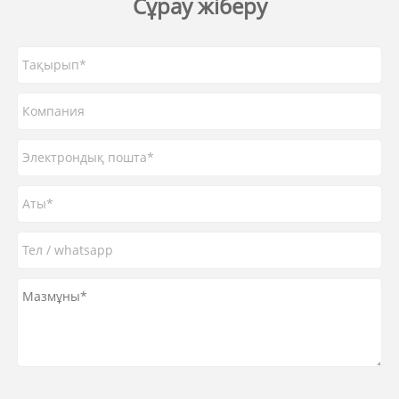
Сұрау жіберу