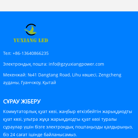
Тел:
+86-13640866235
Электрондық пошта:
info@gzyuxiangpower.com
Мекенжай:
№41 Dangtang Road, Lihu көшесі, Zengcheng
ауданы, Гуанчжоу, Қытай
СҰРАУ ЖІБЕРУ
Коммутаторлық қуат көзі, жаңбыр өткізбейтін жарықдиодты
қуат көзі, ультра жұқа жарықдиодты қуат көзі туралы
сұраулар үшін бізге электрондық поштаңызды қалдырыңыз,
біз 24 сағат ішінде байланысамыз.