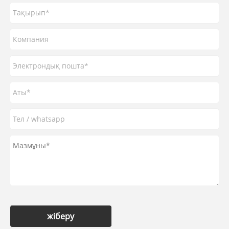
жіберу