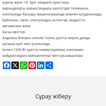
қорғау және т.б. Қуат көздерін ауыстыру
жарықдиодты жарықтандыру, қауіпсіздік техникасы,
электронды басқару машиналарында кеңінен қолданылады,
Байланыс, көлік, электрондық аспаптар, өндірістік
автоматика және
Басқа өрістер.
Алдыңғы:
Жоғары сапалы толық қуатты жарық диоды
қосқыш қуат көзі ұсынылады
Келесі:
1500 Вт қуатты коммутациялық электрмен
жабдықтаудың ерекшеліктері мен қосымшалары
Facebook
X
WhatsApp
Pinterest
LinkedIn
Share
Сұрау жіберу