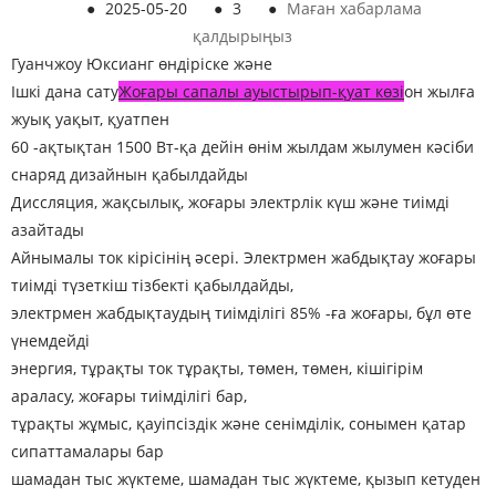
●
2025-05-20
●
3
●
Маған хабарлама
қалдырыңыз
Гуанчжоу Юксианг өндіріске және
Ішкі дана сату
Жоғары сапалы ауыстырып-қуат көзі
он жылға
жуық уақыт, қуатпен
60 -ақтықтан 1500 Вт-қа дейін өнім жылдам жылумен кәсіби
снаряд дизайнын қабылдайды
Диссляция, жақсылық, жоғары электрлік күш және тиімді
азайтады
Айнымалы ток кірісінің әсері. Электрмен жабдықтау жоғары
тиімді түзеткіш тізбекті қабылдайды,
электрмен жабдықтаудың тиімділігі 85% -ға жоғары, бұл өте
үнемдейді
энергия, тұрақты ток тұрақты, төмен, төмен, кішігірім
араласу, жоғары тиімділігі бар,
тұрақты жұмыс, қауіпсіздік және сенімділік, сонымен қатар
сипаттамалары бар
шамадан тыс жүктеме, шамадан тыс жүктеме, қызып кетуден