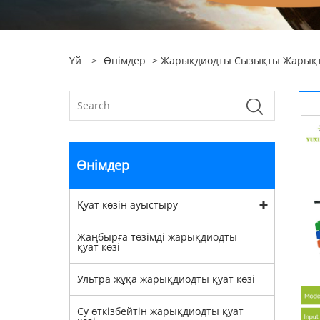
Үй
>
Өнімдер
>
Жарықдиодты Сызықты Жарықта
Өнімдер
Қуат көзін ауыстыру
Жаңбырға төзімді жарықдиодты
қуат көзі
Ультра жұқа жарықдиодты қуат көзі
Су өткізбейтін жарықдиодты қуат