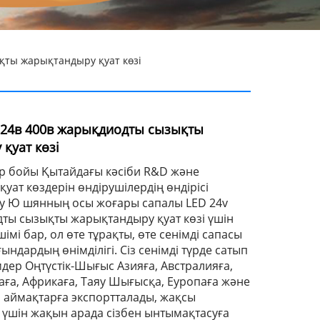
ты жарықтандыру қуат көзі
24в 400в жарықдиодты сызықты
қуат көзі
р бойы Қытайдағы кәсіби R&D және
уат көздерін өндірушілердің өндірісі
оу Ю шянның осы жоғары сапалы LED 24v
ты сызықты жарықтандыру қуат көзі үшін
імі бар, ол өте тұрақты, өте сенімді сапасы
ындардың өнімділігі. Сіз сенімді түрде сатып
мдер Оңтүстік-Шығыс Азияға, Австралияға,
аға, Африкаға, Таяу Шығысқа, Еуропаға және
 аймақтарға экспортталады, жақсы
 үшін жақын арада сізбен ынтымақтасуға