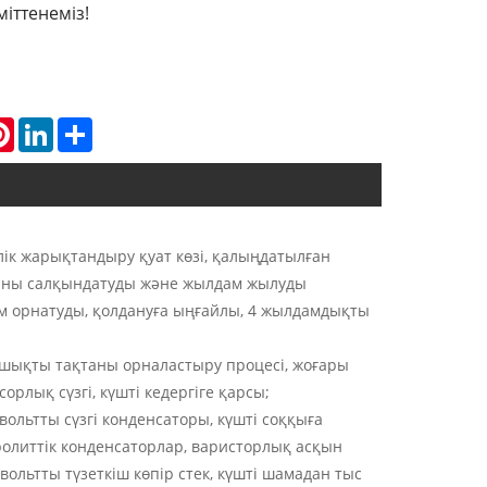
іттенеміз!
atsApp
Pinterest
LinkedIn
Share
ік жарықтандыру қуат көзі, қалыңдатылған
аны салқындатуды және жылдам жылуды
м орнатуды, қолдануға ыңғайлы, 4 жылдамдықты
алшықты тақтаны орналастыру процесі, жоғары
рлық сүзгі, күшті кедергіге қарсы;
ольтты сүзгі конденсаторы, күшті соққыға
ролиттік конденсаторлар, варисторлық асқын
 вольтты түзеткіш көпір стек, күшті шамадан тыс