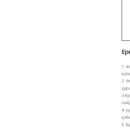
Ер
1, 
қал
2. 
құр
3.Қ
пай
4, 
қаб
5, 