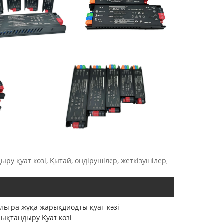
 қуат көзі, Қытай, өндірушілер, жеткізушілер,
льтра жұқа жарықдиодты қуат көзі
қтандыру Қуат көзі