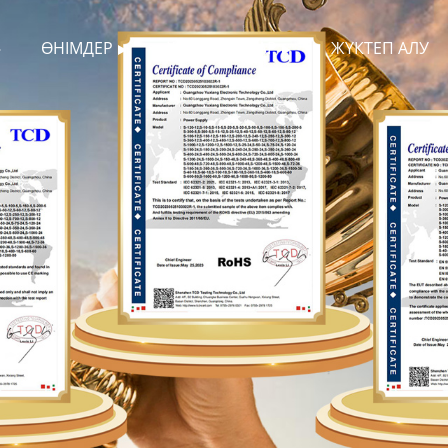
ӨНІМДЕР
ЖАҢАЛЫҚТАР
ЖҮКТЕП АЛУ