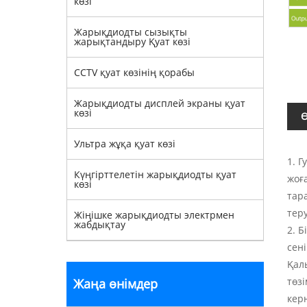
көзі
Жарықдиодты сызықты
жарықтандыру Қуат көзі
CCTV қуат көзінің қорабы
Жарықдиодты дисплей экраны қуат
көзі
Ө
Ультра жұқа қуат көзі
1. 
Күңгірттелетін жарықдиодты қуат
жоғ
көзі
тар
тер
Жіңішке жарықдиодты электрмен
жабдықтау
2. 
сен
Қал
төз
Жаңа өнімдер
керн