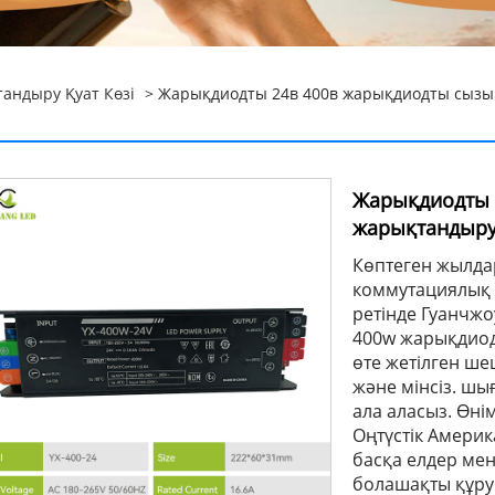
ндыру Қуат Көзі
> Жарықдиодты 24в 400в жарықдиодты сызық
Жарықдиодты 
жарықтандыру 
Көптеген жылда
коммутациялық қ
ретінде Гуанчж
400w жарықдиод
өте жетілген шеш
және мінсіз. шығ
ала аласыз. Өні
Оңтүстік Америк
басқа елдер мен
болашақты құру