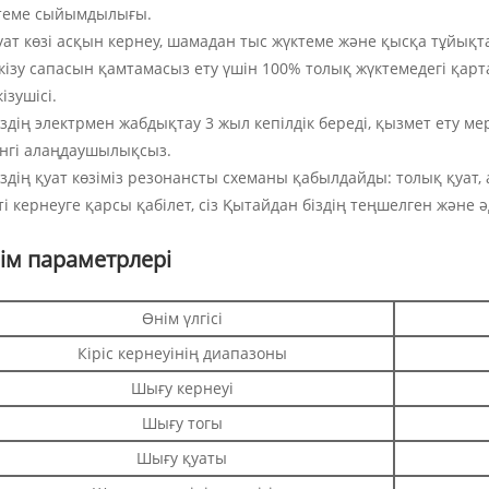
теме сыйымдылығы.
Қуат көзі асқын кернеу, шамадан тыс жүктеме және қысқа тұйық
кізу сапасын қамтамасыз ету үшін 100% толық жүктемедегі қарт
ізушісі.
іздің электрмен жабдықтау 3 жыл кепілдік береді, қызмет ету мер
інгі алаңдаушылықсыз.
іздің қуат көзіміз резонансты схеманы қабылдайды: толық қуат,
і кернеуге қарсы қабілет, сіз Қытайдан біздің теңшелген және әд
ім параметрлері
Өнім үлгісі
Кіріс кернеуінің диапазоны
Шығу кернеуі
Шығу тогы
Шығу қуаты