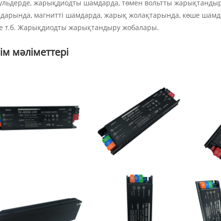
ульдерде, жарықдиодты шамдарда, төмен вольтты жарықтандыр
дарында, магнитті шамдарда, жарық жолақтарында, көше шам
е т.б. Жарықдиодты жарықтандыру жобалары.
ім мәліметтері