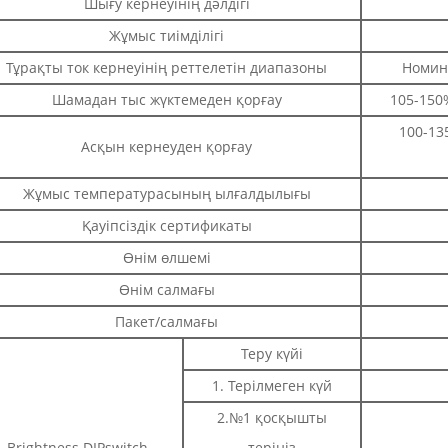
Шығу кернеуінің дәлдігі
Жұмыс тиімділігі
Тұрақты ток кернеуінің реттелетін диапазоны
Номин
Шамадан тыс жүктемеден қорғау
105-150
100-13
Асқын кернеуден қорғау
Жұмыс температурасының ылғалдылығы
Қауіпсіздік сертификаты
Өнім өлшемі
Өнім салмағы
Пакет/салмағы
Теру күйі
1. Терілмеген күй
2.№1 қосқышты
Brightness DIPswitch
теріңіз