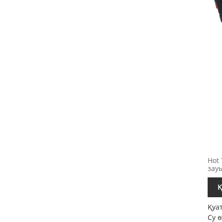
Hot
зауы
Қ
Қуа
Су 