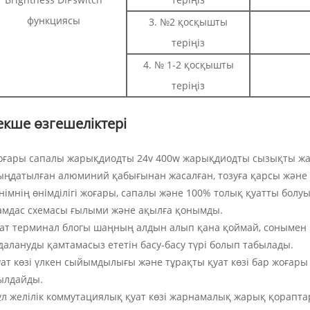
функциясы
3. №2 қосқышты
теріңіз
4. № 1-2 қосқышты
теріңіз
екше өзгешеліктері
жоғары сапалы жарықдиодты 24v 400w жарықдиодты сызықты жар
ыңдатылған алюминий қабығынан жасалған, тозуға қарсы және 
Өнімнің өнімділігі жоғары, сапалы және 100% толық қуатты бол
амдас схемасы ғылыми және ақылға қонымды.
уат терминал блогы шаңның алдын алып қана қоймай, сонымен қ
далануды қамтамасыз ететін басу-басу түрі болып табылады.
қуат көзі үлкен сыйымдылығы және тұрақты қуат көзі бар жоғар
ылдайды.
Бұл желілік коммутациялық қуат көзі жарнамалық жарық қорап