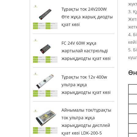
жүк
Тұрақты ток 24V200W
3. 
Өте жұқа жарық диодты
Жет
қуат көзі
жетк
4. Б
кей
FC 24V 60W жұқа
5. Б
жартылай кастрюльді
күшт
жарықдиодты қуат көзі
Өн
Тұрақты ток 12v 400w
ультра жұқа
жарықдиодты қуат көзі
Айнымалы ток/тұрақты
ток ультра жұқа
жарықдиодты дисплей
қуат көзі LDK-200-5