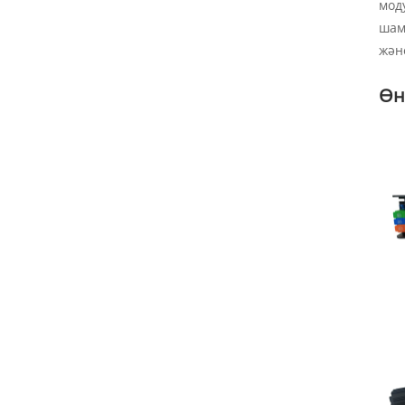
мод
шам
жән
Өн