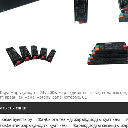
 Tags: Жарықдиодты 24v 400w жарықдиодты сызықты жарықтандыру
т, арзан, ең жаңа, жоғары сапа, көтерме, CE
атысты санат
т көзін ауыстыру
Жаңбырға төзімді жарықдиодты қуат көзі
У
өткізбейтін жарықдиодты қуат көзі
Жарықдиодты сызықты жары