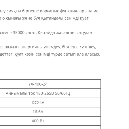
талу сияқты бірнеше қорғаныс функцияларына ие.
аю сынағы және бұл Қытайдағы сенімді қуат
зімі > 35000 сағат, Қытайда жасалған, сатудан
 аз шығын, энергияны үнемдеу, бірнеше сүзгілеу,
еттегі қуат көзін сенімді түрде сатып ала аласыз.
YX-400-24
Айнымалы ток 180-265В 50/60Гц
DC24V
16.6A
400 Вт