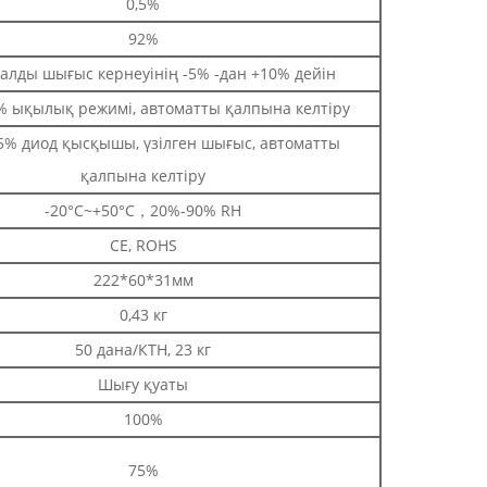
0,5%
92%
алды шығыс кернеуінің -5% -дан +10% дейін
% ықылық режимі, автоматты қалпына келтіру
5% диод қысқышы, үзілген шығыс, автоматты
қалпына келтіру
-20°C~+50°C，20%-90% RH
CE, ROHS
222*60*31мм
0,43 кг
50 дана/КТН, 23 кг
Шығу қуаты
100%
75%