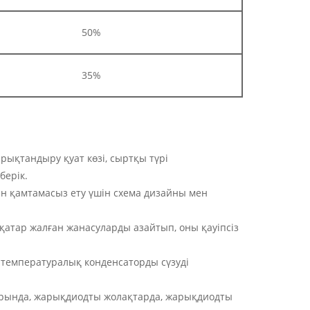
50%
35%
ықтандыру қуат көзі, сыртқы түрі
берік.
уын қамтамасыз ету үшін схема дизайны мен
атар жалған жанасуларды азайтып, оны қауіпсіз
ы температуралық конденсаторды сүзуді
тарында, жарықдиодты жолақтарда, жарықдиодты