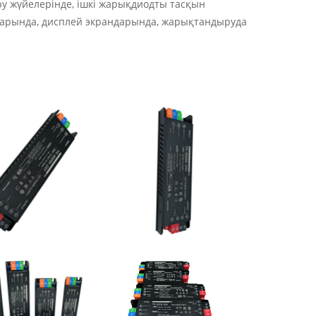
у жүйелерінде, ішкі жарықдиодты тасқын
дарында, дисплей экрандарында, жарықтандыруда