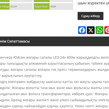
шын жүректен үм
Сұрау жіберу
Facebook
X
Wh
нім Сипаттамасы
Гуанчжоу Юйсян жоғары сапалы LED 24v 400w жарықдиодты желіл
ары тығыздықты алюминий қорытпасының қабығын, табиғи ау
атуды, жоғары сапалы жоғары ток пресс терминалдарын, жылда
у жарықтығын күңгірттеу.
Біздің электрмен жабдықтау шикізаты қатты, екі жақты шыны т
імділік; Жоғары вольтты таза мыс және мыс фольгасы жалпы сенсо
ыңдатылған мыс фольга трансформаторы, көбірек қуат; Жоғары в
імділік; Бренд жоғары жиілікті және үлкен сыйымдылықты элект
еуден қорғау, найзағайдан қорғау, қауіпсіз; Үлкен чипті жоғары